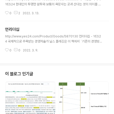
YES24 현대인의 투명한 분투와 보통의 욕망사는 곳과 산다는 것의 의미를 묻
다『82년생 김지영』 조남주 작가 신작『82년생 김지영』으로 한국 여성 서사의
0
2
2022. 3. 13.
현대적 반향을 일으킨 조남주 작가의 신간 www.yes24.com 책 띠에는 아래
와 같은 작가의 말이 쓰여 있습니다. "이 소설들을 쓰는 내내 무척 어렵고 괴롭
고 부끄러웠습니다." 책을 읽기 전에는 무슨 뜻인지 몰랐지만 책을 다 읽고 난 후
언리더십
에는 저도 이렇게 이야기하고 싶어 졌습니다. "이 소설들을 읽는 내내 무척 어렵
글 내용
고 괴롭고 부끄러웠습니다." 지금 우리가 처한 현실을 이렇게 진짜처럼 그려낸
http://www.yes24.com/Product/Goods/5870130 언리더십 - YES2
소설이 또 있을까 싶은 생각이 들 정도로 소설 속의 세상은 지금..
4 국제적으로 주목받는 경영저술가 닐스 플레깅은 이 책에서 `기존의 경영방식
을 과감하게 버려라`라고 경영자들에게 말한다. 즉, 그는 전통적인 경영 패러다
0
0
2022. 3. 9.
임의 효용이 이제는 다했다고 보고 www.yes24.com 리더십을 다루는 책인
데 제목이 언리더십이라니? 제목이 꽤 흥미로웠고, 목차를 통해 확인할 수 있는
내용들도 재밌을 것 같아서 읽어 봤습니다. 하지만 결론부터 이야기하자면, 2%
부족한 책이 아니었나라고 생각이 들었습니다. (물론 완전히 제 개인적인 생각
입니다. ^^) 무엇보다 책을 읽는 내내 그래서 저자가 이야기하는 언리더십을 위
이 블로그 인기글
해서 구체적으로 어떻게 해야 하는 거지?라는 의문이 머릿속을 계속 멤 돌았..