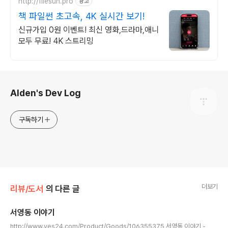
http://filesun.pro
광고
책 파일썬 초고속, 4K 실시간 보기!
신규가입 0원 이벤트! 최신 영화,드라마,애니
모두 무료! 4K 스트리밍
로그 정보
Alden's Dev Log
구독하기
더보기
리뷰/도서
의 다른 글
서영동 이야기
글 내용
http://www.yes24.com/Product/Goods/106355375 서영동 이야기 -