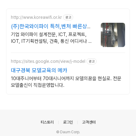
http://www.koreawifi.or.kr
광고
(주)한국와이파이 특허,벤처 빠른상담
가능
기업 와이파이 설계전문, ICT, 프로젝트,
IOT, IT기획컨설팅, 건축, 통신 어디서나 끊
김없이! 와이파이특허 보유, 다양한 시공경험
을 가진 전문성있는 기업
https://sites.google.com/view/j-model
광고
대구경북 모델교육의 메카
10대주니어부터 70대시니어까지 모델의꿈을 현실로. 전문
모델출신이 직접운영합니다.
의안내
티스토리
로그인
고객센터
© Daum Corp.