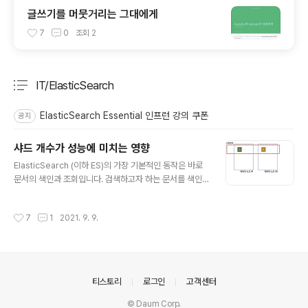
글쓰기를 머뭇거리는 그대에게
7
0
조회
2
IT/ElasticSearch
분류 전체보기
주요 글 목록
ElasticSearch Essential 인프런 강의 쿠폰
공지
샤드 개수가 성능에 미치는 영향
글 내용
ElasticSearch (이하 ES)의 가장 기본적인 동작은 바로
문서의 색인과 조회입니다. 검색하고자 하는 문서를 색인
하고 색인된 문서에 대한 검색 결과를 사용자에게 돌려주
는 것이 ES의 가장 기본적인 동작이며 가장 핵심적인 동작
작성시간
7
1
2021. 9. 9.
이죠. 그리고 이런 동작들의 중심에는 샤드들이 있습니다.
또한 색인 성능, 검색 성능의 튜닝도 샤드를 잘 배치하는 것
에서부터 시작합니다. 오늘 글에서는 ES의 두 샤드, 프라이
머리 샤드와 레플리카 샤드에 대해 살펴보고 프라이머리
샤드 개수를 잘 설정하는 게 왜 중요한지 성능에 어떤 영향
의안내
티스토리
로그인
고객센터
을 주는지에 대해서 살펴보겠습니다. 샤드의 종류 먼저 ES
의 샤드에 대해서 살펴보겠습니다. ES에는 크게 프라이머
© Daum Corp.