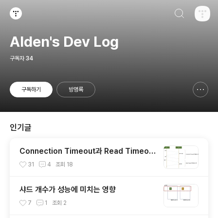
검색하기
티스토리
Alden's Dev Log
구독자
34
구독하기
방명록
신고하기 레이어
열기
인기글
Connection Timeout과 Read Timeou
t 살펴보기
31
4
조회
18
샤드 개수가 성능에 미치는 영향
7
1
조회
2