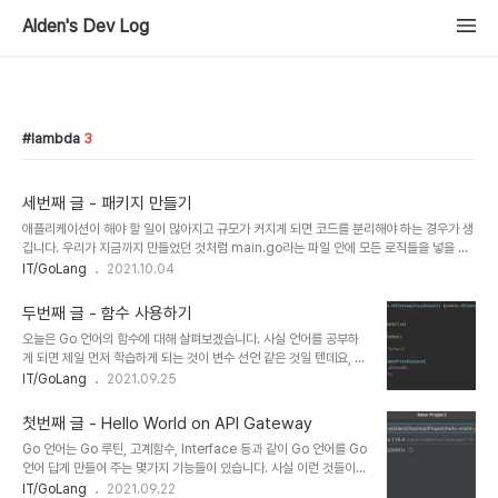
Alden's Dev Log
lambda
3
세번째 글 - 패키지 만들기
애플리케이션이 해야 할 일이 많아지고 규모가 커지게 되면 코드를 분리해야 하는 경우가 생
깁니다. 우리가 지금까지 만들었던 것처럼 main.go라는 파일 안에 모든 로직들을 넣을 순
없게 됩니다. 그래서 패키지화라는 과정을 통해 애플리케이션의 로직을 비슷한 역할을 하는
IT/GoLang
2021.10.04
코드들끼리 모아 둡니다. 파이썬에서는 디렉터리를 만들고 __init__. py라는 파일을 만들어
서 패키지화를 할 수 있습니다. 비슷한 방법으로 Go 언어 역시 패키지화를 할 수 있습니다.
두번째 글 - 함수 사용하기
하지만 Go 언어에서의 패키지화는 개인적으로는 파이썬 보다 훨씬 편하다고 생각합니다.
오늘은 Go 언어의 함수에 대해 살펴보겠습니다. 사실 언어를 공부하
그리고 Go 언어가 가지는 여러 가지 특징 중 하나가 손쉬운 패키지화라고도 생각합니다. 이
게 되면 제일 먼저 학습하게 되는 것이 변수 선언 같은 것일 텐데요, 여
번 글에서는 우리가 앞에서 다뤘던 애플리케이션을 패키지화해서 관리하는 방법에 대해..
기서는 조금 다르게 함수를 먼저 살펴보겠습니다. 지난번에 만들었던
IT/GoLang
2021.09.25
Hello Workd on API Gateway의 코드
(https://fallwalker.tistory.com/4) 를 바탕으로 함수를 만들어서
첫번째 글 - Hello World on API Gateway
여러 개의 Path를 처리할 수 있도록 해보겠습니다. URI 별로 분기 하
Go 언어는 Go 루틴, 고계함수, Interface 등과 같이 Go 언어를 Go
기 우리가 만든 Go 애플리케이션은 람다로 실행되고 앞단의 HTTP
언어 답게 만들어 주는 몇가지 기능들이 있습니다. 사실 이런 것들이
요청은 API Gateway가 처리해 주기 때문에 Header와 Path와 같
Go 언어를 어렵고 복잡하게 만들기도 하지만 그만큼 강력하게 만들어
IT/GoLang
2021.09.22
은 HTTP와 관련된 데이터들은 인자로 받을 수 있습니다. handler()