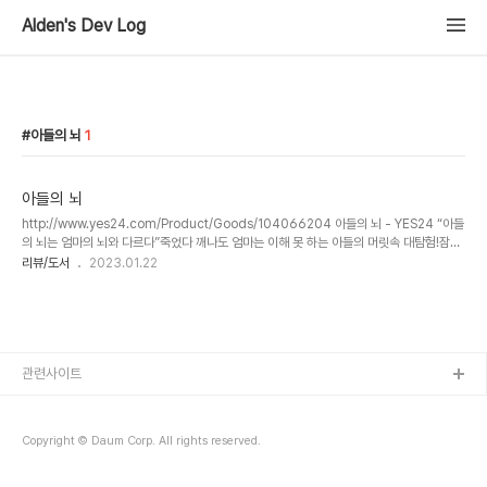
Alden's Dev Log
아들의 뇌
1
아들의 뇌
http://www.yes24.com/Product/Goods/104066204 아들의 뇌 - YES24 “아들
의 뇌는 엄마의 뇌와 다르다”죽었다 깨나도 엄마는 이해 못 하는 아들의 머릿속 대탐험!잠깐
한눈판 사이에 집 안을 엉망으로 만들고, 아무 때고 몸을 날려서 팔다리를 부러뜨리고, 심부
리뷰/도서
2023.01.22
www.yes24.com 최근 첫째 아이와 말다툼이 늘어나고 이해하지 못하는 행동들이 늘어나
면서 방법이 없을까 고민을 하던 중 찾게 된 책이었습니다. 책의 부제가 딸로 태어난 엄마들
을 위한 아들 사용 설명서 라고 되어 있지만 사실 아빠도 이해하기 힘든 아들 사용 설명서 라
고 해도 좋지 않을까 라는 생각이 들었습니다. 무엇보다 아들들의 이해할 수 없는 행동들을
뇌 과학의 관점에서 설명하고 해석하는 게 좋았습니다. 가끔..
관련사이트
Copyright © Daum Corp. All rights reserved.