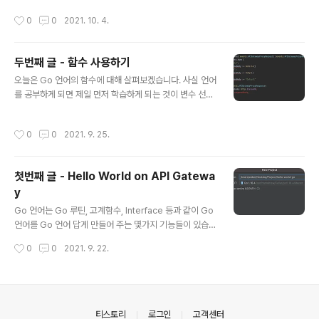
을 비슷한 역할을 하는 코드들끼리 모아 둡니다. 파이썬에서는 디렉터리를 만들고 __
작성시간
0
0
2021. 10. 4.
init__. py라는 파일을 만들어서 패키지화를 할 수 있습니다. 비슷한 방법으로 Go
언어 역시 패키지화를 할 수 있습니다. 하지만 Go 언어에서의 패키지화는 개인적으
로는 파이썬 보다 훨씬 편하다고 생각합니다. 그리고 Go 언어가 가지는 여러 가지
두번째 글 - 함수 사용하기
특징 중 하나가 손쉬운 패키지화라고도 생각합니다. 이번 글에서는 우리가 앞에서 다
글 내용
뤘던 애플리케이션을 패키지화해서 관리하는 방법에 대해..
오늘은 Go 언어의 함수에 대해 살펴보겠습니다. 사실 언어
를 공부하게 되면 제일 먼저 학습하게 되는 것이 변수 선언
같은 것일 텐데요, 여기서는 조금 다르게 함수를 먼저 살펴
보겠습니다. 지난번에 만들었던 Hello Workd on API G
작성시간
0
0
2021. 9. 25.
ateway의 코드(https://fallwalker.tistory.com/4) 를
바탕으로 함수를 만들어서 여러 개의 Path를 처리할 수 있
도록 해보겠습니다. URI 별로 분기 하기 우리가 만든 Go
첫번째 글 - Hello World on API Gatewa
애플리케이션은 람다로 실행되고 앞단의 HTTP 요청은 A
y
PI Gateway가 처리해 주기 때문에 Header와 Path와
글 내용
같은 HTTP와 관련된 데이터들은 인자로 받을 수 있습니
Go 언어는 Go 루틴, 고계함수, Interface 등과 같이 Go
다. handler() 함수에서 인자로 받고 있는 events.APIG
언어를 Go 언어 답게 만들어 주는 몇가지 기능들이 있습니
atewayProxyR..
다. 사실 이런 것들이 Go 언어를 어렵고 복잡하게 만들기
작성시간
0
0
2021. 9. 22.
도 하지만 그만큼 강력하게 만들어 주기도 하죠. 하지만 이
런 특징적인 기능들 없이 기본적인 기능들만 잘 활용해도
Go 언어를 이용해서 다양한 애플리케이션을 만들 수 있습
니다. 특히 AWS Lambda 서비스와 함께 동작하면 간단
하면서도 확장성 높은 API 서버 혹은 배치 작업들을 만들
의안내
티스토리
로그인
고객센터