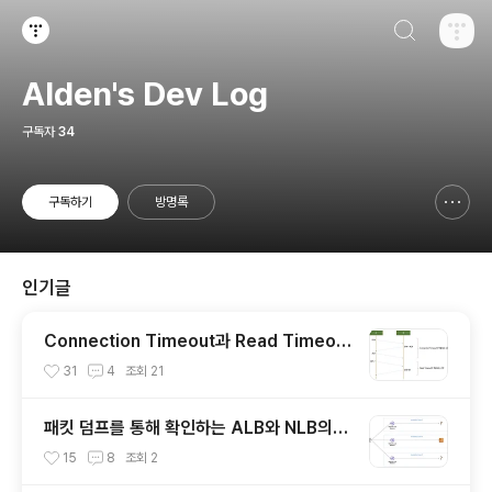
검색하기
티스토리
Alden's Dev Log
구독자
34
구독하기
방명록
신고하기 레이어
열기
인기글
Connection Timeout과 Read Timeou
t 살펴보기
31
4
조회
21
패킷 덤프를 통해 확인하는 ALB와 NLB의
차이점 (2) - NLB 동작 원리
15
8
조회
2