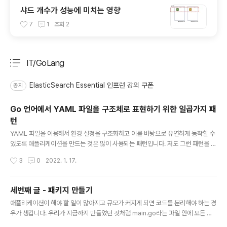
샤드 개수가 성능에 미치는 영향
7
1
조회
2
IT/GoLang
분류 전체보기
주요 글 목록
ElasticSearch Essential 인프런 강의 쿠폰
공지
Go 언어에서 YAML 파일을 구조체로 표현하기 위한 일곱가지 패
턴
글 내용
YAML 파일을 이용해서 환경 설정을 구조화하고 이를 바탕으로 유연하게 동작할 수
있도록 애플리케이션을 만드는 것은 많이 사용되는 패턴입니다. 저도 그런 패턴을 좋
아해서 가급적 많은 것들을 YAML 파일로 설정할 수 있도록 하고 실제 애플리케이션
작성시간
3
0
2022. 1. 17.
코드에서는 YAML 파일을 읽은 후 이터레이션을 돌거나 값을 참조하는 형태로 구현
하고 있습니다. 그리고 이런 YAML 파일을 읽어서 구조체로 접근할 수 있다면 애플
리케이션의 코드가 훨씬 가독성이 높아지게 됩니다. 하지만 YAML 파일을 이용한 설
세번째 글 - 패키지 만들기
정들의 패턴이 워낙 다양하다 보니 필요할 때마다 구글에서 찾아보거나 하는 경우가
글 내용
애플리케이션이 해야 할 일이 많아지고 규모가 커지게 되면 코드를 분리해야 하는 경
많습니다. 그래서 오늘은 제가 그동안 애플리케이션을 만들면서 만났던 다양한 YA
우가 생깁니다. 우리가 지금까지 만들었던 것처럼 main.go라는 파일 안에 모든 로
ML 파일들의 패턴을 살펴보고 이를 구조체로 표현하는 방법에 ..
직들을 넣을 순 없게 됩니다. 그래서 패키지화라는 과정을 통해 애플리케이션의 로직