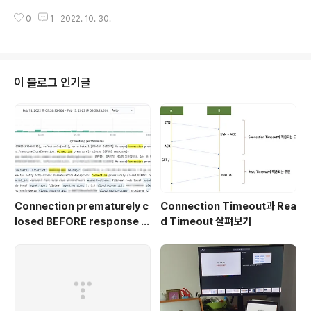
좋았습니다. 4. 서울 역사 박물관 옆에도 주차장이 있는데
가 있었습니다. 공원에서 놀고 봉화산 정상까지 갔다가 오
거기에 세우는 것도 가능 합니다. 다만 주차비가 얼마인지
0
1
2022. 10. 30.
는데 2~3시간 정도면 가능하기 때문에 맘 편하게 돈 내고
모르겠습니다. - 즐길 것들 1. 돈의문 박물관 마을은 박물관
주차하는 것도 좋은 것 같습니다. - 즐길 것들 1. 봉수대 공
..
원을 통해서 봉화산까지 올라갈 수 있습니다. 2. 봉수대공
원 입구에 아이들이 잠깐 놀만한 놀이터가 있습니다. 3. 봉
화산동행길이라고 씌여져 있는 데크길을 통해서 봉화산 정
이 블로그 인기글
상까지 갈 수 있습니다. 9살, 5살 아이들과 함께 올라갔는
데 1시간 정도 소요 되었습니다. 전반적으로 데크길이 끝까
지 잘 연결되어 있어서 유모차를 가지고도 정상까지 무리
없이 갈 수 있습니다. 4. 정상에는 봉화대가 있고 전망대가
있어서 올라가고 나..
Connection prematurely c
Connection Timeout과 Rea
losed BEFORE response 에
d Timeout 살펴보기
러 대응기