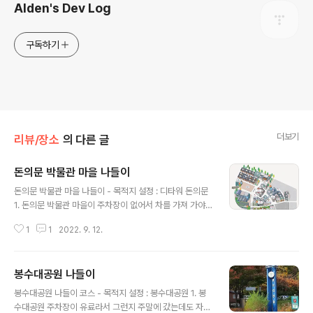
Alden's Dev Log
구독하기
더보기
리뷰/장소
의 다른 글
돈의문 박물관 마을 나들이
글 내용
돈의문 박물관 마을 나들이 - 목적지 설정 : 디타워 돈의문
1. 돈의문 박물관 마을이 주차장이 없어서 차를 가져 가야
한다면 어딘가 주차를 해야 하는데 디타워 돈의문이 주차
1
1
2022. 9. 12.
가 가능 합니다. 2. 돈의문 박물관 마을에서도 가깝고 그 옆
에 서울 역사 박물관, 농업 박물관 등 차를 주차해 놓고 주
변 관광지를 마음껏 구경할 수 있어서 좋았습니다. 3. 종일
봉수대공원 나들이
주차는 30,000원인데, 카카오T주차로 예약하면 종일 주
글 내용
차를 5,000원에 예약할 수 있습니다. 5,000원에 서울 한
봉수대공원 나들이 코스 - 목적지 설정 : 봉수대공원 1. 봉
복판에 차 주차해 놓고 여기저기 다녀볼 수 있다는 게 무척
수대공원 주차장이 유료라서 그런지 주말에 갔는데도 자리