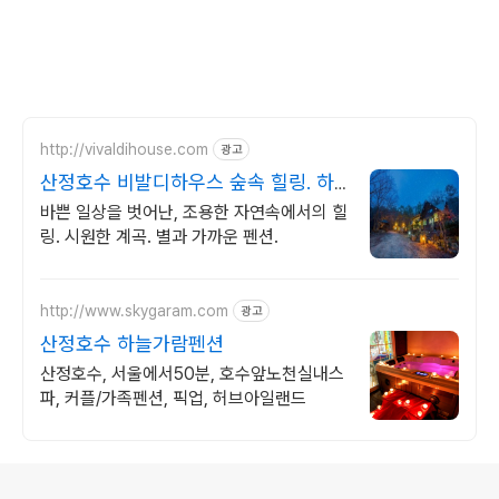
http://vivaldihouse.com
광고
산정호수 비발디하우스 숲속 힐링. 하
루 단 4팀.
바쁜 일상을 벗어난, 조용한 자연속에서의 힐
링. 시원한 계곡. 별과 가까운 펜션.
http://www.skygaram.com
광고
산정호수 하늘가람펜션
산정호수, 서울에서50분, 호수앞노천실내스
파, 커플/가족펜션, 픽업, 허브아일랜드
로그 정보